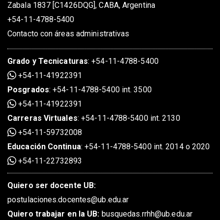
Zabala 1837 [C1426DQG], CABA, Argentina
+54-11-4788-5400
Contacto con áreas administrativas
Grado
y
Tecnicaturas
:
+54-11-4788-5400
+54-11-41922391
Posgrados
:
+54-11-4788-5400 int. 3500
+54-11-41922391
Carreras Virtuales
:
+54-11-4788-5400 int. 2130
+54-11-59732008
Educación Continua
:
+54-11-4788-5400 int. 2014 o 2020
+54-11-22732893
Quiero ser docente UB:
postulaciones.docentes@ub.edu.ar
Quiero trabajar en la UB:
busquedas.rrhh@ub.edu.ar