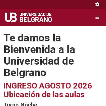
Toggle 
Toggle 
Pasar
Te damos la
al
contenido
Bienvenida a la
principal
Universidad de
Belgrano
INGRESO AGOSTO 2026
Ubicación de las aulas
Turno Noche