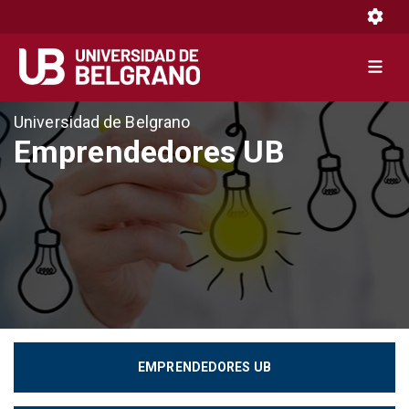
Toggle 
Toggle 
Pasar
Universidad de Belgrano
al
Emprendedores UB
contenido
principal
EMPRENDEDORES UB