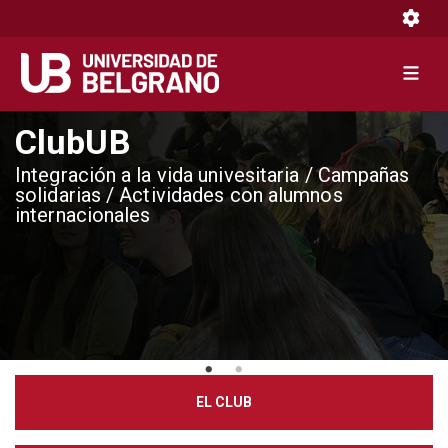
Toggle 
Toggle 
Pasar
ClubUB
al
Integración a la vida univesitaria / Campañas
contenido
solidarias / Actividades con alumnos
principal
internacionales
EL CLUB