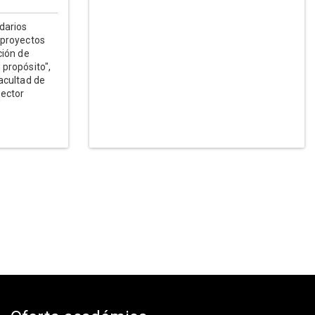
darios
 proyectos
ción de
propósito",
acultad de
sector