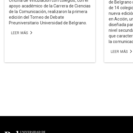
Oficina de Vinculación con colegios, con el
de Belgrano 
apoyo académico de la Carrera de Ciencias
de 14 coleg
de la Comunicación, realizaron la primera
nueva edició
edición del Torneo de Debate
en Acción, u
Preuniversitario Universidad de Belgrano.
diseñada par
nivel secunda
LEER MÁS
que caracter
la comunicac
LEER MÁS
Paginación