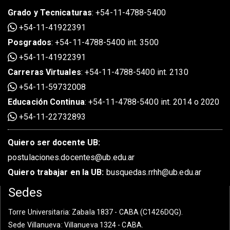
Grado
y
Tecnicaturas
:
+54-11-4788-5400
+54-11-41922391
Posgrados
:
+54-11-4788-5400 int. 3500
+54-11-41922391
Carreras Virtuales
:
+54-11-4788-5400 int. 2130
+54-11-59732008
Educación Continua
:
+54-11-4788-5400 int. 2014 o 2020
+54-11-22732893
Quiero ser docente UB:
postulaciones.docentes@ub.edu.ar
Quiero trabajar en la UB:
busquedas.rrhh@ub.edu.ar
Sedes
Torre Universitaria
: Zabala 1837 - CABA (C1426DQG).
Sede Villanueva
: Villanueva 1324 - CABA.