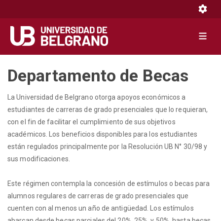
Toggle 
Toggle 
Pasar
Departamento de Becas
al
contenido
La Universidad de Belgrano otorga apoyos económicos a
principal
estudiantes de carreras de grado presenciales que lo requieran,
con el fin de facilitar el cumplimiento de sus objetivos
académicos. Los beneficios disponibles para los estudiantes
están regulados principalmente por la Resolución UB N° 30/98 y
sus modificaciones.
Este régimen contempla la concesión de estímulos o becas para
alumnos regulares de carreras de grado presenciales que
cuenten con al menos un año de antigüedad. Los estímulos
abarcan desde becas parciales del 20%, 25%, y 50%, hasta becas