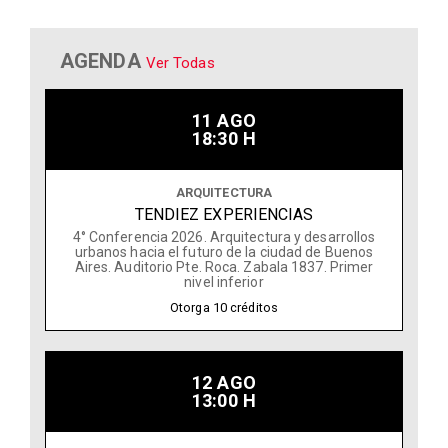
AGENDA
Ver Todas
11 AGO
18:30 H
ARQUITECTURA
TENDIEZ EXPERIENCIAS
4° Conferencia 2026. Arquitectura y desarrollos
urbanos hacia el futuro de la ciudad de Buenos
Aires. Auditorio Pte. Roca. Zabala 1837. Primer
nivel inferior
Otorga
10
créditos
12 AGO
13:00 H