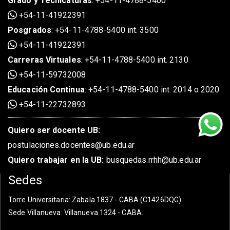
Grado
y
Tecnicaturas
:
+54-11-4788-5400
+54-11-41922391
Posgrados
:
+54-11-4788-5400 int. 3500
+54-11-41922391
Carreras Virtuales
:
+54-11-4788-5400 int. 2130
+54-11-59732008
Educación Continua
:
+54-11-4788-5400 int. 2014 o 2020
+54-11-22732893
Quiero ser docente UB:
postulaciones.docentes@ub.edu.ar
Quiero trabajar en la UB:
busquedas.rrhh@ub.edu.ar
Sedes
Torre Universitaria
: Zabala 1837 - CABA (C1426DQG).
Sede Villanueva
: Villanueva 1324 - CABA.