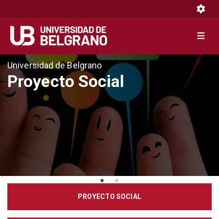
Toggle 
Toggle 
Pasar
Universidad de Belgrano
al
Proyecto Social
contenido
principal
PROYECTO SOCIAL