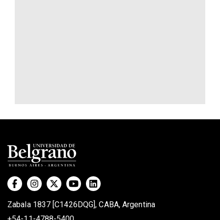
Zabala 1837 [C1426DQG], CABA, Argentina
+54-11-4788-5400