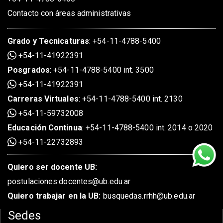
Contacto con áreas administrativas
Grado
y
Tecnicaturas
:
+54-11-4788-5400
+54-11-41922391
Posgrados
:
+54-11-4788-5400 int. 3500
+54-11-41922391
Carreras Virtuales
:
+54-11-4788-5400 int. 2130
+54-11-59732008
Educación Continua
:
+54-11-4788-5400 int. 2014 o 2020
+54-11-22732893
Quiero ser docente UB:
postulaciones.docentes@ub.edu.ar
Quiero trabajar en la UB:
busquedas.rrhh@ub.edu.ar
Sedes