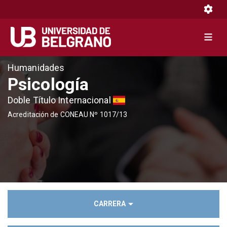
Toggle 
Toggle 
Pasar
Humanidades
al
Psicología
contenido
Doble Título Internacional
principal
Acreditación de CONEAU Nº 1017/13
CARRERA