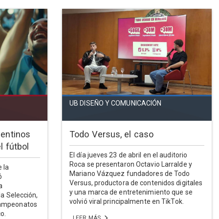
UB DISEÑO Y COMUNICACIÓN
gentinos
Todo Versus, el caso
l fútbol
El día jueves 23 de abril en el auditorio
Roca se presentaron Octavio Larralde y
 la
Mariano Vázquez fundadores de Todo
ó
Versus, productora de contenidos digitales
a
y una marca de entretenimiento que se
la Selección,
volvió viral principalmente en TikTok.
campeonatos
co.
LEER MÁS