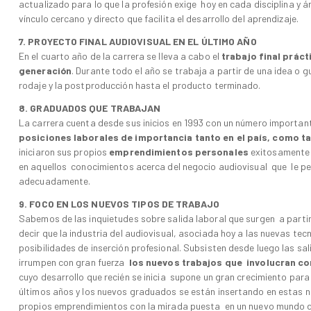
actualizado para lo que la profesión exige hoy en cada disciplina y
vínculo cercano y directo que facilita el desarrollo del aprendizaje.
7. PROYECTO FINAL AUDIOVISUAL EN EL ÚLTIMO AÑO
En el cuarto año de la carrera se lleva a cabo el
trabajo final práct
generación
. Durante todo el año se trabaja a partir de una idea o gu
rodaje y la postproducción hasta el producto terminado.
8. GRADUADOS QUE TRABAJAN
La carrera cuenta desde sus inicios en 1993 con un número importa
posiciones laborales de importancia tanto en el país, como ta
iniciaron sus propios
emprendimientos personales
exitosamente y
en aquellos conocimientos acerca del negocio audiovisual que le pe
adecuadamente.
9. FOCO EN LOS NUEVOS TIPOS DE TRABAJO
Sabemos de las inquietudes sobre salida laboral que surgen a partir
decir que la industria del audiovisual, asociada hoy a las nuevas tec
posibilidades de inserción profesional. Subsisten desde luego las sa
irrumpen con gran fuerza
los nuevos trabajos que involucran c
cuyo desarrollo que recién se inicia supone un gran crecimiento par
últimos años y los nuevos graduados se están insertando en estas 
propios emprendimientos con la mirada puesta en un nuevo mundo d