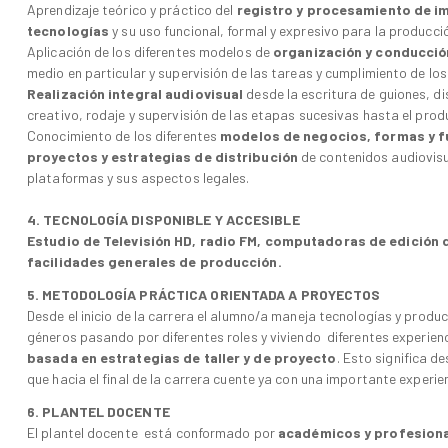
Aprendizaje teórico y práctico del
registro y procesamiento de im
tecnologías
y su uso funcional, formal y expresivo para la producci
Aplicación de los diferentes modelos de
organización y conducció
medio en particular y supervisión de las tareas y cumplimiento de los
Realización integral audiovisual
desde la escritura de guiones, d
creativo, rodaje y supervisión de las etapas sucesivas hasta el produ
Conocimiento de los diferentes
modelos de negocios, formas y fu
proyectos y estrategias de distribución
de contenidos audiovisu
plataformas y sus aspectos legales.
4. TECNOLOGÍA DISPONIBLE Y ACCESIBLE
Estudio de Televisión HD, radio FM, computadoras de edición 
facilidades generales de producción.
5. METODOLOGÍA PRÁCTICA ORIENTADA A PROYECTOS
Desde el inicio de la carrera el alumno/a maneja tecnologías y produ
géneros pasando por diferentes roles y viviendo diferentes experienc
basada en estrategias de taller y de proyecto
. Esto significa d
que hacia el final de la carrera cuente ya con una importante experie
6. PLANTEL DOCENTE
El plantel docente está conformado por
académicos y profesiona