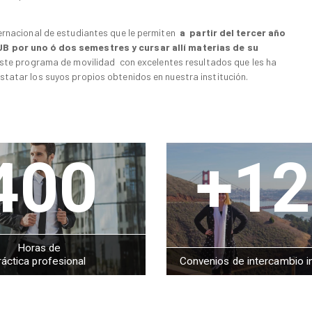
ernacional de estudiantes que le permiten
a partir del tercer año
UB por uno ó dos semestres y cursar allí materias de su
este programa de movilidad con excelentes resultados que les ha
atar los suyos propios obtenidos en nuestra institución.
400
+12
Horas de
ráctica profesional
Convenios de intercambio i