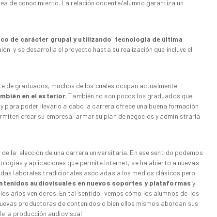
 área de conocimiento. La relación docente/alumno garantiza un
ico de carácter grupal y utilizando tecnología de última
ión y se desarrolla el proyecto hasta su realización que incluye el
nte de graduados, muchos de los cuales ocupan actualmente
mbién en el exterior.
También no son pocos los graduados que
 para poder llevarlo a cabo la carrera ofrece una buena formación
rmiten crear su empresa, armar su plan de negocios y administrarla
 de la elección de una carrera universitaria. En ese sentido podemos
nologías y aplicaciones que permite Internet, se ha abierto a nuevas
lidas laborales tradicionales asociadas a los medios clásicos pero
ontenidos audiovisuales en nuevos soportes y plataformas
y
a los años venideros. En tal sentido, vemos cómo los alumnos de los
nuevas productoras de contenidos o bien ellos mismos abordan sus
e la producción audiovisual