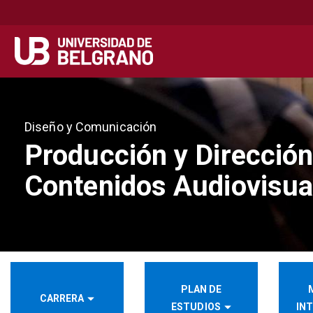
Secondary
Navegación principal
navigation
Pasar
al
contenido
Diseño y Comunicación
principal
Producción y Dirección
Contenidos Audiovisua
PLAN DE
CARRERA
ESTUDIOS
IN