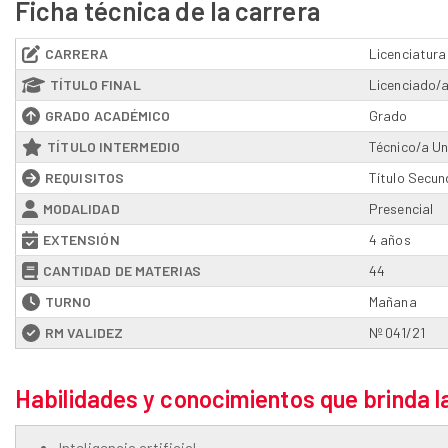
Ficha técnica de la carrera
CARRERA
Licenciatura
TÍTULO FINAL
Licenciado/a
GRADO ACADÉMICO
Grado
TÍTULO INTERMEDIO
Técnico/a Un
REQUISITOS
Título Secun
MODALIDAD
Presencial
EXTENSIÓN
4 años
CANTIDAD DE MATERIAS
44
TURNO
Mañana
RM VALIDEZ
Nº 041/21
Habilidades y conocimientos que brinda l
Inteligencia artificial