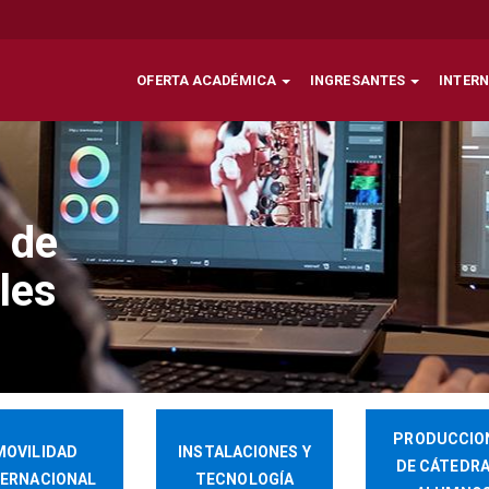
OFERTA ACADÉMICA
INGRESANTES
INTER
 de
les
PRODUCCIO
MOVILIDAD
INSTALACIONES Y
DE CÁTEDRA
TERNACIONAL
TECNOLOGÍA