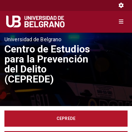
Toggle 
Toggle 
Pasar
Universidad de Belgrano
al
Centro de Estudios
contenido
para la Prevención
principal
del Delito
(CEPREDE)
CEPREDE