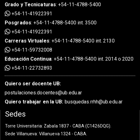
Grado
y
Tecnicaturas
:
+54-11-4788-5400
+54-11-41922391
Posgrados
:
+54-11-4788-5400 int. 3500
+54-11-41922391
Carreras Virtuales
:
+54-11-4788-5400 int. 2130
+54-11-59732008
Educación Continua
:
+54-11-4788-5400 int. 2014 o 2020
+54-11-22732893
Quiero ser docente UB:
postulaciones.docentes@ub.edu.ar
Quiero trabajar en la UB:
busquedas.rrhh@ub.edu.ar
Sedes
Torre Universitaria
: Zabala 1837 - CABA (C1426DQG).
Sede Villanueva
: Villanueva 1324 - CABA.