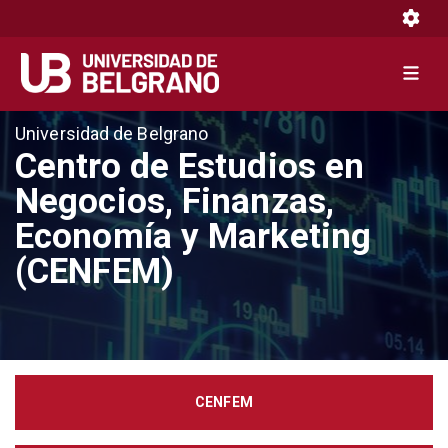
Toggle 
Toggle 
Pasar
Universidad de Belgrano
al
Centro de Estudios en
contenido
Negocios, Finanzas,
principal
Economía y Marketing
(CENFEM)
CENFEM