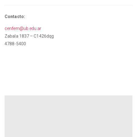
Contacto:
cenfem@ub.edu.ar
Zabala 1837 – C1426dqg
4788-5400