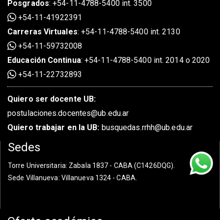
Posgrados
:
+54-11-4788-5400 int. 3500
+54-11-41922391
Carreras Virtuales
:
+54-11-4788-5400 int. 2130
+54-11-59732008
Educación Continua
:
+54-11-4788-5400 int. 2014 o 2020
+54-11-22732893
Quiero ser docente UB:
postulaciones.docentes@ub.edu.ar
Quiero trabajar en la UB:
busquedas.rrhh@ub.edu.ar
Sedes
Torre Universitaria
: Zabala 1837 - CABA (C1426DQG).
Sede Villanueva
: Villanueva 1324 - CABA.