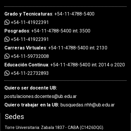
Grado
y
Tecnicaturas
:
+54-11-4788-5400
+54-11-41922391
Posgrados
:
+54-11-4788-5400 int. 3500
+54-11-41922391
Carreras Virtuales
:
+54-11-4788-5400 int. 2130
+54-11-59732008
Educación Continua
:
+54-11-4788-5400 int. 2014 o 2020
+54-11-22732893
Quiero ser docente UB:
postulaciones.docentes@ub.edu.ar
Quiero trabajar en la UB:
busquedas.rrhh@ub.edu.ar
Sedes
Torre Universitaria
: Zabala 1837 - CABA (C1426DQG).