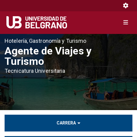
Toggle 
Toggle 
Pasar
Hotelería, Gastronomía y Turismo
al
Agente de Viajes y
contenido
Turismo
principal
Tecnicatura Universitaria
CARRERA