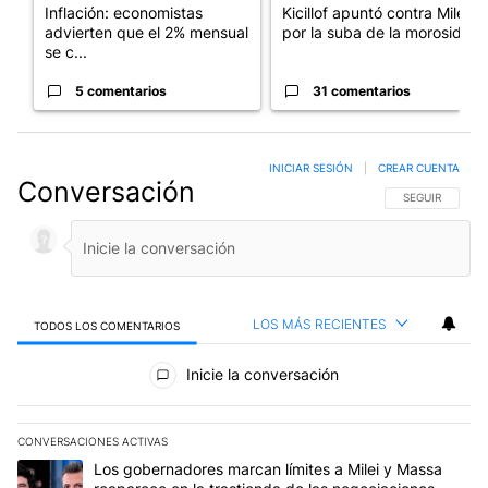
Inflación: economistas
Kicillof apuntó contra Milei
advierten que el 2% mensual
por la suba de la morosida...
se c...
5 comentarios
31 comentarios
INICIAR SESIÓN
|
CREAR CUENTA
Conversación
SIGA ESTA CO
SEGUIR
LOS MÁS RECIENTES
TODOS LOS COMENTARIOS
Todos los comentarios
Inicie la conversación
CONVERSACIONES ACTIVAS
Este listado muestra los artículos con más comentarios en los últim
Un artículo de tendencia con el título "Los gobernadores marcan l
Los gobernadores marcan límites a Milei y Massa