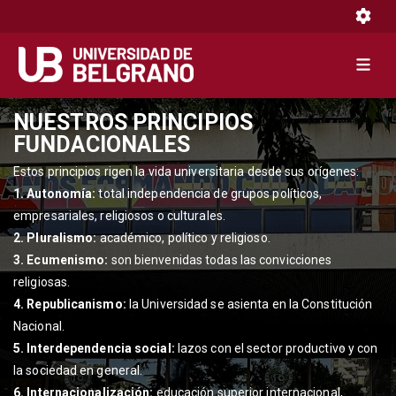
Toggle 
Toggle 
Pasar
NUESTROS PRINCIPIOS
al
FUNDACIONALES
contenido
Estos principios rigen la vida universitaria desde sus orígenes:
principal
1. Autonomía:
total independencia de grupos políticos,
empresariales, religiosos o culturales.
2. Pluralismo:
académico, político y religioso.
3. Ecumenismo:
son bienvenidas todas las convicciones
religiosas.
4. Republicanismo:
la Universidad se asienta en la Constitución
Nacional.
5. Interdependencia social:
lazos con el sector productivo y con
la sociedad en general.
6. Internacionalización:
educación superior internacional,