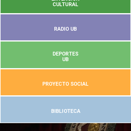
CULTURAL
RADIO UB
DEPORTES
UB
PROYECTO SOCIAL
BIBLIOTECA