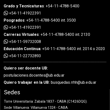
Grado
y
Tecnicaturas
:
+54-11-4788-5400
+54-11-41922391
Posgrados
:
+54-11-4788-5400 int. 3500
+54-11-41922391
Carreras Virtuales
:
+54-11-4788-5400 int. 2130
+54-11-59732008
Educación Continua
:
+54-11-4788-5400 int. 2014 o 2020
+54-11-22732893
Quiero ser docente UB:
postulaciones.docentes@ub.edu.ar
Quiero trabajar en la UB:
busquedas.rrhh@ub.edu.ar
Sedes
Torre Universitaria
: Zabala 1837 - CABA (C1426DQG).
Sede Villanueva
: Villanueva 1324 - CABA.