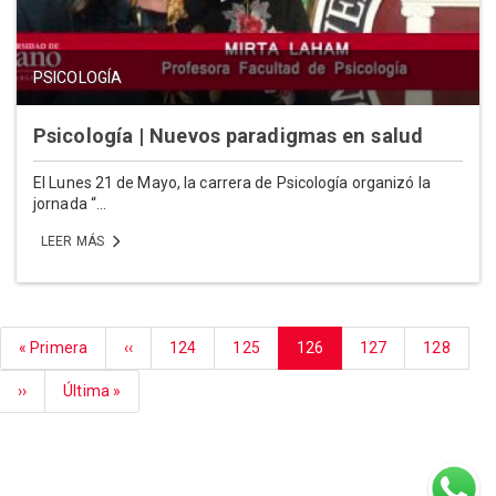
PSICOLOGÍA
Psicología | Nuevos paradigmas en salud
El Lunes 21 de Mayo, la carrera de Psicología organizó la
jornada “...
LEER MÁS
Paginación
Primera
« Primera
Página
‹‹
Página
124
Página
125
Página
126
Página
127
Página
128
página
anterior
actual
Siguiente
››
Última
Última »
página
página