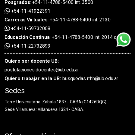
Posgrados
:
+54-11-4788-5400 int. 3500
+54-11-41922391
Carreras Virtuales
:
+54-11-4788-5400 int. 2130
+54-11-59732008
Educación Continua
:
+54-11-4788-5400 int. 2014 o 2020
+54-11-22732893
Quiero ser docente UB:
postulaciones.docentes@ub.edu.ar
Quiero trabajar en la UB:
busquedas.rrhh@ub.edu.ar
Sedes
Torre Universitaria
: Zabala 1837 - CABA (C1426DQG).
Sede Villanueva
: Villanueva 1324 - CABA.