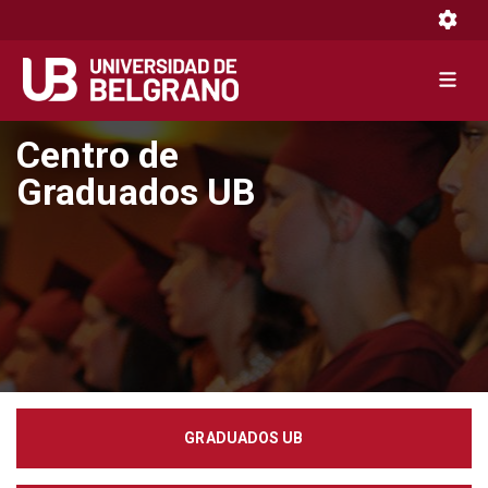
Toggle 
Toggle 
Pasar
Centro de
al
Graduados UB
contenido
principal
GRADUADOS UB