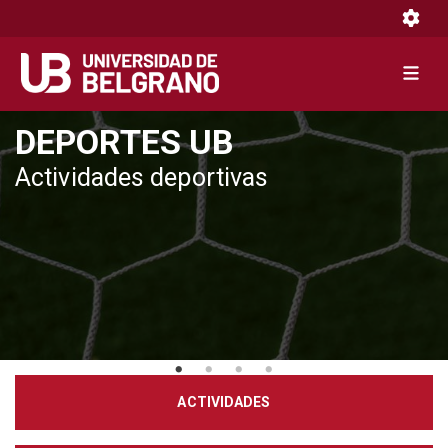
Toggle 
Toggle 
Pasar
DEPORTES UB
al
Actividades deportivas
contenido
principal
ACTIVIDADES